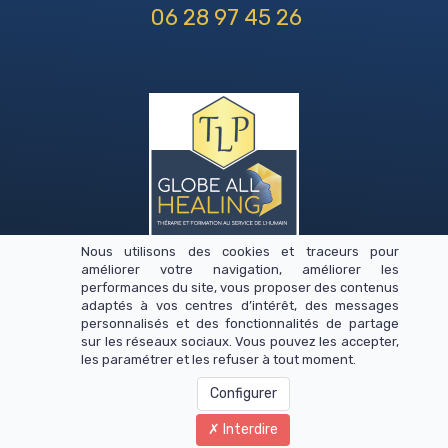
06 28 97 45 26
Nous utilisons des cookies et traceurs pour
Copyright © 2026
améliorer votre navigation, améliorer les
performances du site, vous proposer des contenus
adaptés à vos centres d’intérêt, des messages
Mentions légales
personnalisés et des fonctionnalités de partage
sur les réseaux sociaux. Vous pouvez les accepter,
CGV
les paramétrer et les refuser à tout moment.
Configurer
E-MAIL
Interdire
maximepartages@gmail.com