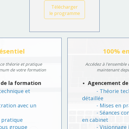
Télécharger
le programme
ésentiel
100% en
ance théorie et pratique
Accédez à l'ensemble 
imum de votre formation
maintenant depu
de la formation
Agencement de 
chnique et
- Théorie tech
détaillée
tion avec un
- Mises en prat
- Séances compl
ratique
en cabinet
ous groupe
- Visionnage il