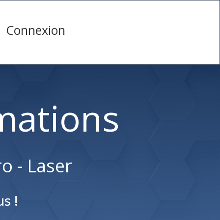
Connexion
mations
o - Laser
s !