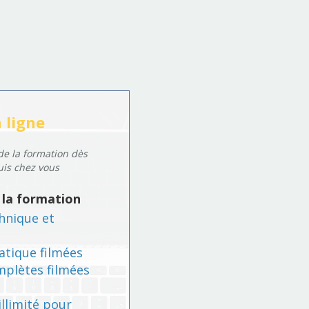
 ligne
de la formation dès
is chez vous
la formation
nique et
ique filmées
ètes filmées
limité pour