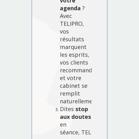
votre
agenda
?
Avec
TELIPRO,
vos
résultats
marquent
les esprits,
vos clients
recommandent,
et votre
cabinet se
remplit
naturellement.
Dites
stop
aux doutes
en
séance, TELIPRO