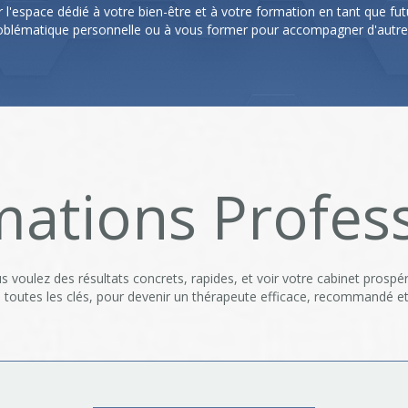
 l'espace dédié à votre bien-être et à votre formation en tant que fut
oblématique personnelle ou à vous former pour accompagner d'autres
ations Profess
s voulez des résultats concrets, rapides, et voir votre cabinet prospér
toutes les clés, pour devenir un thérapeute efficace, recommandé e