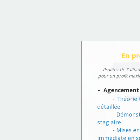
En pr
Profitez de l'alli
pour un profit max
Agencement 
- Théorie te
détaillée
- Démonstra
stagiaire
- Mises en p
immédiate en s