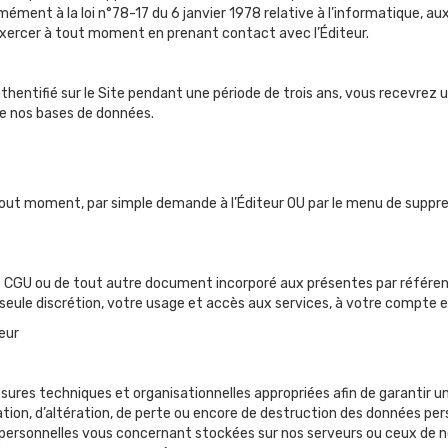
ent à la loi n°78-17 du 6 janvier 1978 relative à l’informatique, aux f
exercer à tout moment en prenant contact avec l’Éditeur.
uthentifié sur le Site pendant une période de trois ans, vous recevrez 
de nos bases de données.
 à tout moment, par simple demande à l’Éditeur OU par le menu de sup
es CGU ou de tout autre document incorporé aux présentes par référence
eule discrétion, votre usage et accès aux services, à votre compte et
teur
res techniques et organisationnelles appropriées afin de garantir un
gation, d’altération, de perte ou encore de destruction des données pe
 personnelles vous concernant stockées sur nos serveurs ou ceux de n